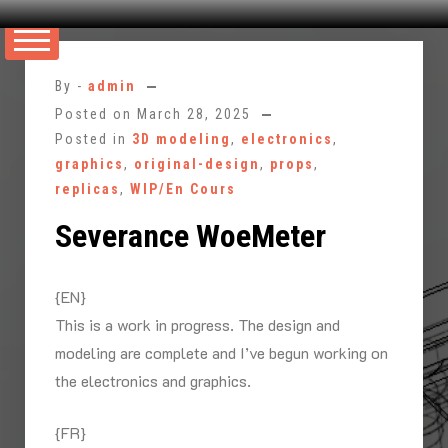
Skip
to
By -
admin
content
Posted on
March 28, 2025
Posted in
3D modeling
,
electronics
,
graphics
,
original-design
,
props
,
replicas
,
WIP/En Cours
Severance WoeMeter
{EN}
This is a work in progress. The design and
modeling are complete and I’ve begun working on
the electronics and graphics.
{FR}