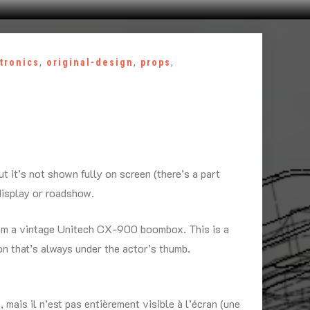
tronics
,
original-design
,
props
,
t it’s not shown fully on screen (there’s a part
 display or roadshow.
rom a vintage Unitech CX-900 boombox. This is a
ton that’s always under the actor’s thumb.
, mais il n’est pas entièrement visible à l’écran (une