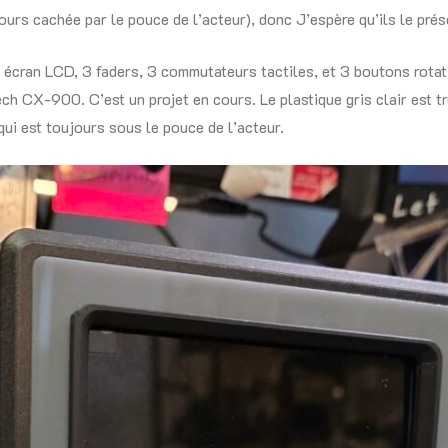
jours cachée par le pouce de l’acteur), donc J’espère qu’ils le prés
 écran LCD, 3 faders, 3 commutateurs tactiles, et 3 boutons rotati
ch CX-900. C’est un projet en cours. Le plastique gris clair est tr
ui est toujours sous le pouce de l’acteur.