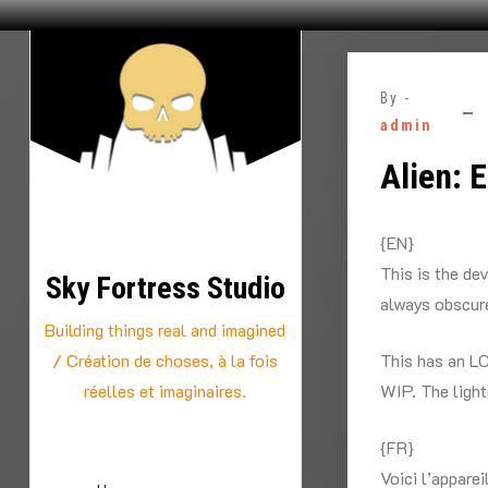
Skip
to
By -
content
admin
Alien: 
{EN}
This is the de
Sky Fortress Studio
always obscure
Building things real and imagined
/ Création de choses, à la fois
This has an L
réelles et imaginaires.
WIP. The light
{FR}
Voici l’apparei