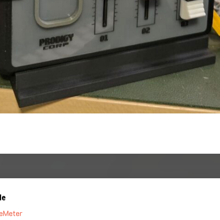
le
eMeter