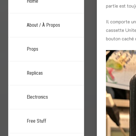
Home
partie est tou
Il comporte un
About / À Propos
cassette Unite
bouton caché q
Props
Replicas
Electronics
Free Stuff