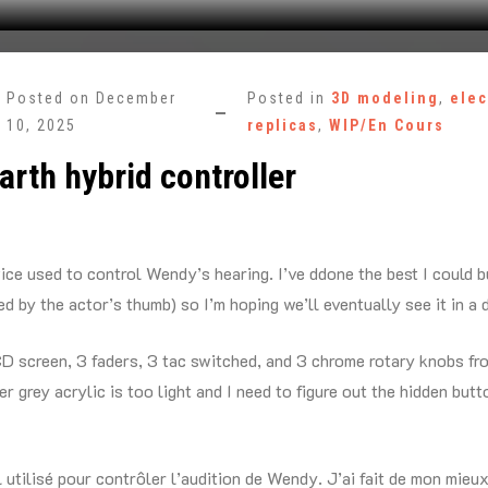
Posted on
December
Posted in
3D modeling
,
elec
10, 2025
replicas
,
WIP/En Cours
Earth hybrid controller
vice used to control Wendy’s hearing. I’ve ddone the best I could bu
d by the actor’s thumb) so I’m hoping we’ll eventually see it in a
CD screen, 3 faders, 3 tac switched, and 3 chrome rotary knobs f
er grey acrylic is too light and I need to figure out the hidden but
l utilisé pour contrôler l’audition de Wendy. J’ai fait de mon mieux